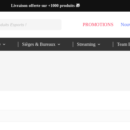
Livraison offerte sur +1000 produits 🎁
Paiements en 3 ou 4x sans frais 💰
PROMOTIONS
Nouv
Expédition le jour même 🚚
Découvre nos +7000 avis clients ⭐
e
Sièges & Bureaux
Streaming
Team E
100% Gaming & Esports