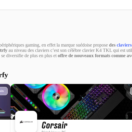
périphériques gaming, en effet la marque suédoise propose
des
clavier
trfy
au niveau des claviers c’est son célèbre clavier K4 TKL qui est util
se diversifie de plus en plus et
offre de nouveaux formats comme ave
rfy
its
Corsair