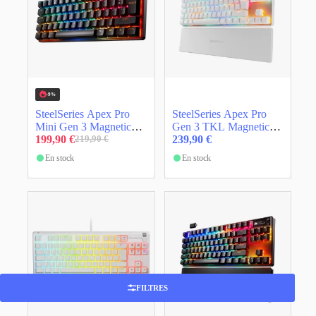
-9%
SteelSeries Apex Pro
SteelSeries Apex Pro
Mini Gen 3 Magnetic
Gen 3 TKL Magnetic
ISO FR Noir
199,90
€
ISO FR Blanc
239,90
€
219,90
€
Le
Le
prix
prix
En stock
En stock
initial
actuel
était :
est :
219,90 €.
199,90 €.
FILTRES