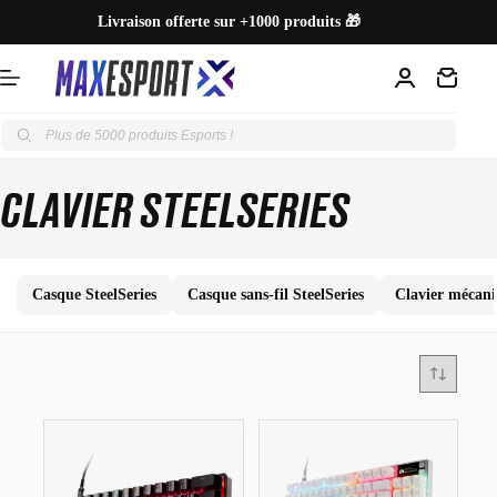
Passer
Livraison offerte sur +1000 produits 🎁
au
contenu
Paiements en 3 ou 4x sans frais 💰
Panier
Expédition le jour même 🚚
Recherche
de
Découvre nos +7000 avis clients ⭐
produits
CLAVIER STEELSERIES
100% Gaming & Esports
Casque SteelSeries
Casque sans-fil SteelSeries
Clavier mécani