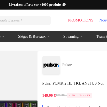
Livraison offerte sur +1000 produits 🎁
Paiements en 3 ou 4x sans frais 💰
PROMOTIONS
Nouv
Expédition le jour même 🚚
Découvre nos +7000 avis clients ⭐
e
Sièges & Bureaux
Streaming
Team E
100% Gaming & Esports
Pulsar
Pulsar PCMK 2 HE TKL ANSI US Noir
149,90
€
179,90
€
- 17% | Tu eco 30€
Le
Le
prix
prix
initial
actuel