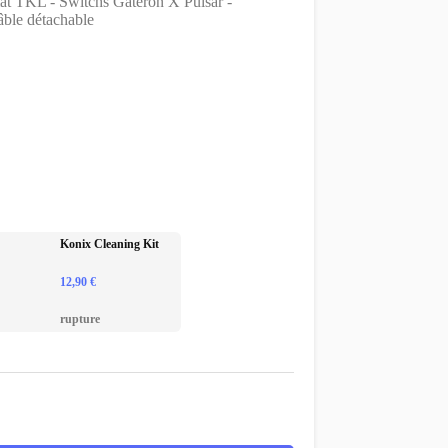
at TKL - Switchs Gateron X Pulsar -
ble détachable
Konix Cleaning Kit
12,90
€
rupture