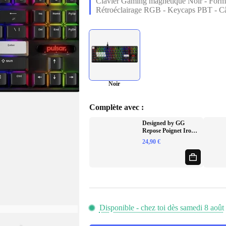
Clavier Gaming magnétique Noir - Form
était :
est :
Rétroéclairage RGB - Keycaps PBT - Câ
179,90 €.
149,90 €.
Noir
Complète avec :
Designed by GG
Repose Poignet Iron
Mace TKL Noir
24,90
€
Disponible - chez toi dès samedi 8 août