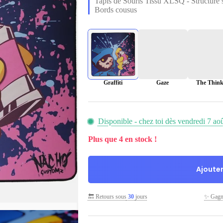
Tapis de Souris Tissu XLSQ - Structure 
était :
est :
Bords cousus
59,90 €.
34,90 €.
Graffiti
Gaze
The Think
Disponible - chez toi dès vendredi 7 ao
Plus que 4 en stock !
Ajouter
🔙 Retours sous
30
jours
✨ Gag