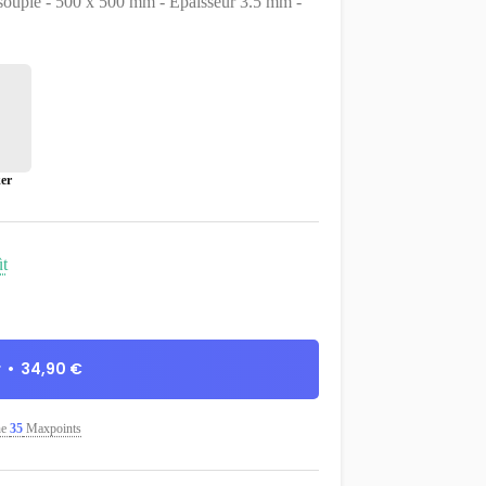
souple - 500 x 500 mm - Épaisseur 3.5 mm -
er
ût
 • 34,90 €
ne
35
Maxpoints