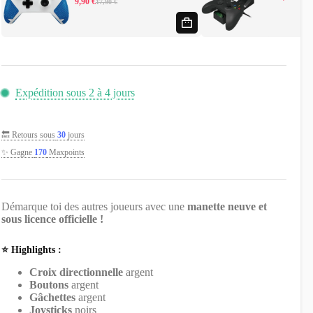
Le
Le
9,90
€
17,90
€
Le
Le
prix
prix
prix
prix
initi
actu
initial
actuel
était
est :
était :
est :
29,9
19,9
17,90 €.
9,90 €.
Expédition sous 2 à 4 jours
🔙 Retours sous
30
jours
✨ Gagne
170
Maxpoints
Démarque toi des autres joueurs avec une
manette neuve et
sous licence officielle !
⭐️ Highlights :
Croix directionnelle
argent
Boutons
argent
Gâchettes
argent
Joysticks
noirs