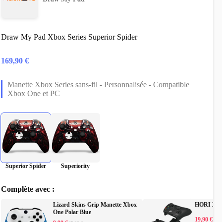
Draw My Pad Xbox Series Superior Spider
169,90
€
Manette Xbox Series sans-fil - Personnalisée - Compatible
Xbox One et PC
Superior Spider
Superiority
Complète avec :
Lizard Skins Grip Manette Xbox
HORI Xbox
One Polar Blue
19,90
€
29,