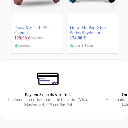
Draw My Pad PS5
Draw My Pad Xbox
Choupi
Series Skydream
129,90
€
124,90
€
164,90
€
Le
Le
prix
prix
En stock
Sous 2-4 jours
initial
actuel
était :
est :
164,90 €.
129,90 €.
Paye en 3x ou 4x sans frais
On 
Paiements sécurisés par carte bancaire (Visa,
En semaine,
Mastercard, CB) et PayPal
14h