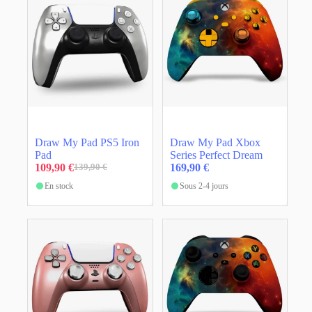
Draw My Pad PS5 Iron
Draw My Pad Xbox
Pad
Series Perfect Dream
109,90
€
169,90
€
139,90
€
Le
Le
prix
prix
En stock
Sous 2-4 jours
initial
actuel
était :
est :
139,90 €.
109,90 €.