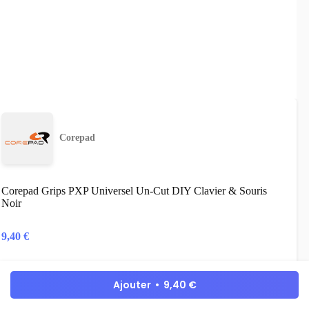
Corepad
Corepad Grips PXP Universel Un-Cut DIY Clavier & Souris
Noir
9,40
€
Grip de souris & clavier - Compatible avec toutes marques et
tous modèles
Ajouter • 9,40 €