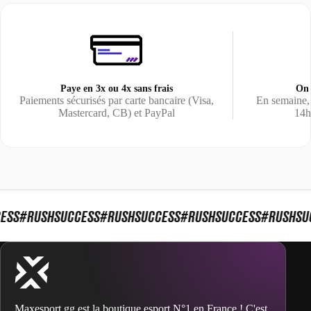
Paye en 3x ou 4x sans frais
On 
Paiements sécurisés par carte bancaire (Visa,
En semaine,
Mastercard, CB) et PayPal
14h
ESS
#RUSHSUCCESS
#RUSHSUCCESS
#RUSHSUCCESS
#RUSHSUC
Maxesport.gg est la boutique esport N°1 en France ! C'est